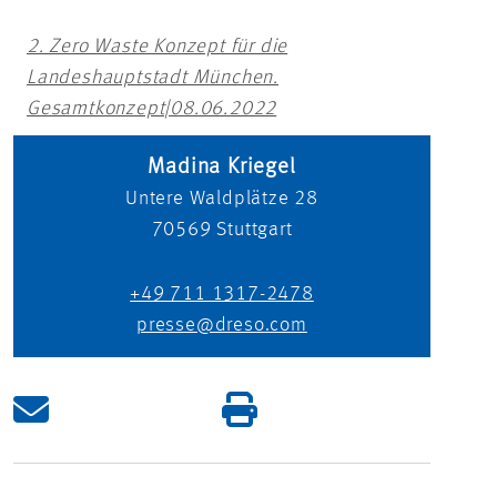
2. Zero Waste Konzept für die
Landeshauptstadt München.
Gesamtkonzept|08.06.2022
Madina Kriegel
Untere Waldplätze 28
70569
Stuttgart
+49 711 1317-2478
presse@dreso.com