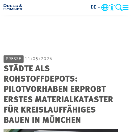
DE
MARKETS
SERVICES
PRESSE
11/05/2026
UNTERNEHMEN
STÄDTE ALS
ROHSTOFFDEPOTS:
IM FOKUS
PILOTVORHABEN ERPROBT
KARRIERE
ERSTES MATERIALKATASTER
FÜR KREISLAUFFÄHIGES
PROJEKTE
BAUEN IN MÜNCHEN
KONTAKT