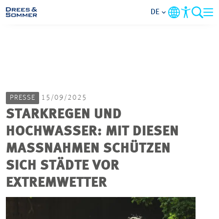
DE
MARKETS
SERVICES
PRESSE
15/09/2025
UNTERNEHMEN
STARKREGEN UND
HOCHWASSER: MIT DIESEN
IM FOKUS
MASSNAHMEN SCHÜTZEN S
KARRIERE
ICH STÄDTE VOR E
XTREMWETTER
PROJEKTE
KONTAKT