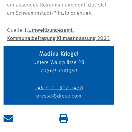
umfassendes Regenmanagement, das sich
am Schwammstadt-Prinzip orientiert
Quelle 1:
Umweltbundesamt:
Kommunalbefragung Klimaanpassung 2023
Madina Kriegel
Untere Waldplätze 28
70569
Stuttgart
+49 711 1317-2478
presse@dreso.com