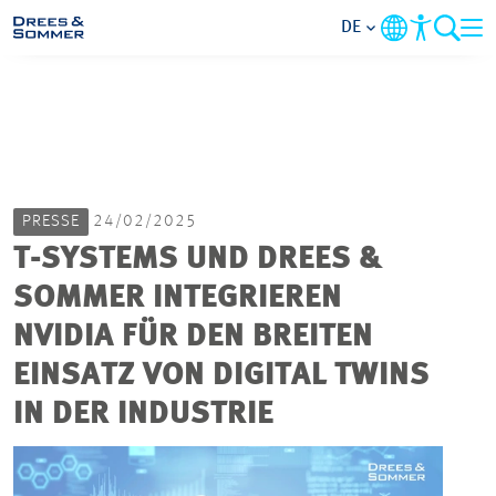
DE
MARKETS
SERVICES
PRESSE
24/02/2025
UNTERNEHMEN
T-SYSTEMS UND DREES &
SOMMER INTEGRIEREN
IM FOKUS
NVIDIA FÜR DEN BREITEN
KARRIERE
EINSATZ VON DIGITAL TWINS
IN DER INDUSTRIE
PROJEKTE
KONTAKT