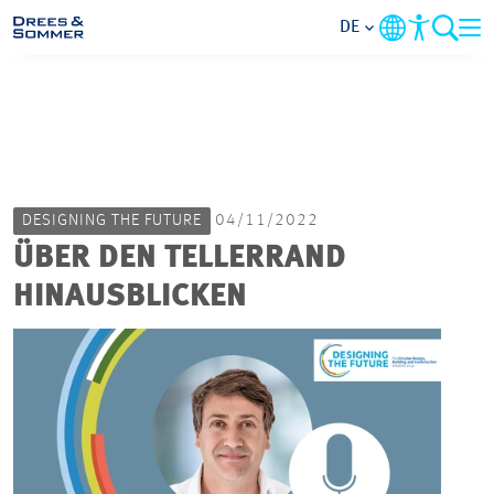
DE
MARKETS
SERVICES
DESIGNING THE FUTURE
04/11/2022
UNTERNEHMEN
ÜBER DEN TELLERRAND
HINAUSBLICKEN
IM FOKUS
KARRIERE
PROJEKTE
KONTAKT