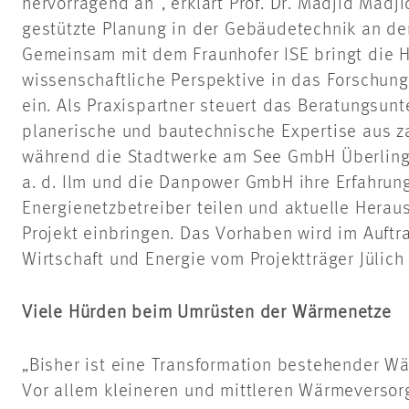
hervorragend an“, erklärt Prof. Dr. Madjid Madjid
gestützte Planung in der Gebäudetechnik an d
Gemeinsam mit dem Fraunhofer ISE bringt die 
wissenschaftliche Perspektive in das Forschu
ein. Als Praxispartner steuert das Beratungs
planerische und bautechnische Expertise aus za
während die Stadtwerke am See GmbH Überlinge
a. d. Ilm und die Danpower GmbH ihre Erfahrun
Energienetzbetreiber teilen und aktuelle Herau
Projekt einbringen. Das Vorhaben wird im Auftr
Wirtschaft und Energie vom Projektträger Jülich 
Viele Hürden beim Umrüsten der Wärmenetze
„Bisher ist eine Transformation bestehender W
Vor allem kleineren und mittleren Wärmeversorg