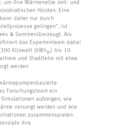
, um ihre Wärmenetze zeit- und
bürokratischen Hürden. Eine
 kann daher nur durch
ellprozesse gelingen“, ist
Drees & Sommerüberzeugt. Als
efiniert das Expertenteam dabei
 300 Kilowatt (kWh
) bis 10
th
rtiere und Stadtteile mit etwa
orgt werden
 wärmepumpenbasierte
das Forschungsteam ein
 Simulationen aufzeigen, wie
Wärme versorgt werden und wie
mbinationen zusammenspielen.
tenziale ihre