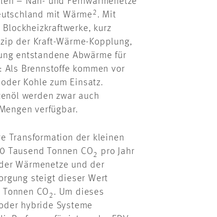
ilen – Nah- und Fernwärmenetze
2
Deutschland mit Wärme
. Mit
 Blockheizkraftwerke, kurz
zip der Kraft-Wärme-Kopplung,
gung entstandene Abwärme für
: Als Brennstoffe kommen vor
 oder Kohle zum Einsatz.
nzenöl werden zwar auch
n Mengen verfügbar.
e Transformation der kleinen
00 Tausend Tonnen CO
pro Jahr
2
 der Wärmenetze und der
rgung steigt dieser Wert
en Tonnen CO
. Um dieses
2
oder hybride Systeme