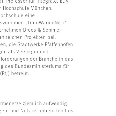
i, Professor für integrale, EDV-
er Hochschule München.
Hochschule eine
ngsvorhaben „TrafoWärmeNetz“
unternehmen Drees & Sommer
hlreichen Projekten bei,
n, die Stadtwerke Pfaffenhofen
gen als Versorger und
sforderungen der Branche in das
ag des Bundesministeriums für
(PtJ) betreut.
ärmenetze ziemlich aufwendig.
ern und Netzbetreibern fehlt es