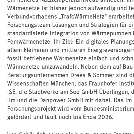
ein höheres Nutztemperaturniveau anheben. Ihr
Wärmenetze ist bisher jedoch aufwendig und t
Verbundvorhabens „TrafoWärmeNetz“ erarbeitet 
Forschungsteam Lösungen und Strategien für di
standardisierte Integration von Wärmepumpen 
Fernwärmenetze. Ihr Ziel: Ein digitales Planung
allem kleineren und mittleren Energieversorgern
fossil betriebene Wärmenetze einfach und sch
Wärmenetze umzuwandeln. Neben dem auf Bau u
Beratungsunternehmen Drees & Sommer sind di
Wissenschaften München, das Fraunhofer
-
Insti
ISE, die Stadtwerke am See GmbH Überlingen, di
Ilm und die Danpower GmbH mit dabei. Das im 
Forschungsprojekt wird vom Bundesministerium 
gefördert und läuft noch bis Ende 2026.