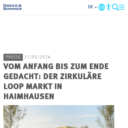
DE
MARKETS
SERVICES
PRESSE
21/05/2026
UNTERNEHMEN
VOM ANFANG BIS ZUM ENDE
GEDACHT: DER ZIRKULÄRE
IM FOKUS
LOOP MARKT IN
KARRIERE
HAIMHAUSEN
PROJEKTE
KONTAKT