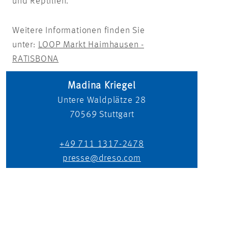
und Reptilien.
Weitere Informationen finden Sie
unter:
LOOP Markt Haimhausen -
RATISBONA
Madina Kriegel
Untere Waldplätze 28
70569
Stuttgart
+49 711 1317-2478
presse@dreso.com