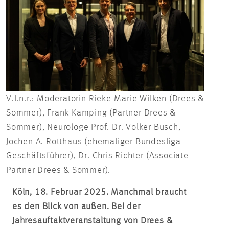
V.l.n.r.: Moderatorin Rieke-Marie Wilken (Drees &
Sommer), Frank Kamping (Partner Drees &
Sommer), Neurologe Prof. Dr. Volker Busch,
Jochen A. Rotthaus (ehemaliger Bundesliga-
Geschäftsführer), Dr. Chris Richter (Associate
Partner Drees & Sommer).
Köln, 18. Februar 2025. Manchmal braucht
es den Blick von außen. Bei der
Jahresauftaktveranstaltung von Drees &