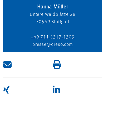
Hanna Müller
Untere Waldplätze 28
70569
Stuttgart
+49 711 1317-1309
presse@dreso.com