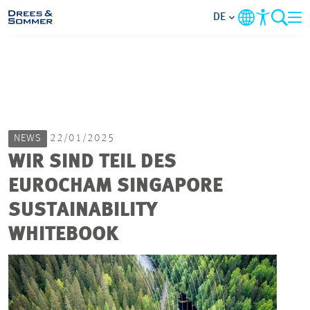
DE
MARKETS
SERVICES
NEWS
22/01/2025
UNTERNEHMEN
WIR SIND TEIL DES
EUROCHAM SINGAPORE
IM FOKUS
SUSTAINABILITY
KARRIERE
WHITEBOOK
PROJEKTE
KONTAKT