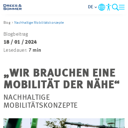
DE
Blog
Nachhaltige Mobilitätskonzepte
MARKETS
Blogbeitrag
18 / 01 / 2024
SERVICES
Lesedauer:
7 min
UNTERNEHMEN
„WIR BRAUCHEN EINE
IM FOKUS
MOBILITÄT DER NÄHE“
KARRIERE
NACHHALTIGE
MOBILITÄTSKONZEPTE
PROJEKTE
KONTAKT