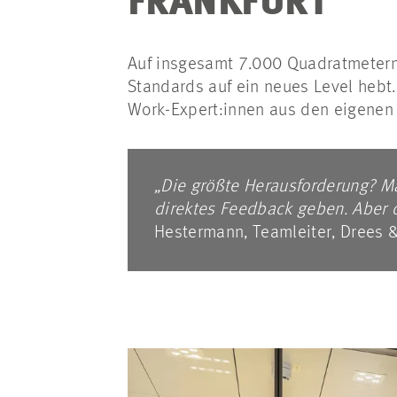
FRANKFURT
Auf insgesamt 7.000 Quadratmetern 
Standards auf ein neues Level hebt.
Work-Expert:innen aus den eigenen
„Die größte Herausforderung? Man
direktes Feedback geben. Aber
Hestermann, Teamleiter, Drees