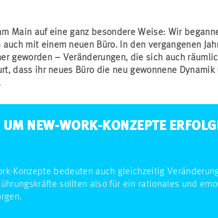
t am Main auf eine ganz besondere Weise: Wir beganne
 auch mit einem neuen Büro. In den vergangenen Jahre
er geworden – Veränderungen, die sich auch räumlic
urt, dass ihr neues Büro die neu gewonnene Dynamik u
.
, UM NEW-WORK-KONZEPTE ERFOLG
k-Konzepte bedeuten auch gleichzeitig Veränderung
ührungskräfte sollten also für ein rationales und emo
rgen.