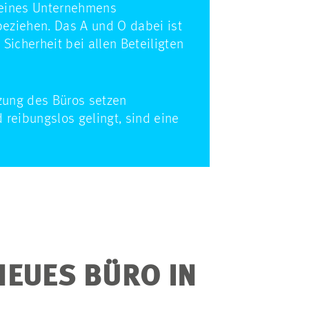
 eines Unternehmens
beziehen. Das A und O dabei ist
icherheit bei allen Beteiligten
zung des Büros setzen
reibungslos gelingt, sind eine
NEUES BÜRO IN