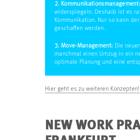
2. Kommunikationsmanagement
widerspiegeln. Deshalb ist es r
Kommunikation. Nur so kann der 
geschaffen werden.
3. Move-Management:
Die neuen
manchmal einen Umzug in ein ne
optimale Planung und eine ents
Hier geht es zu weiteren Konzepten!
NEW WORK PRAX