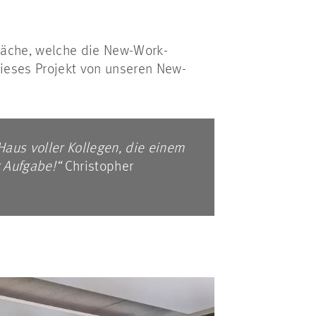
läche, welche die New-Work-
dieses Projekt von unseren New-
Haus voller Kollegen, die einem
r Aufgabe!“
Christopher