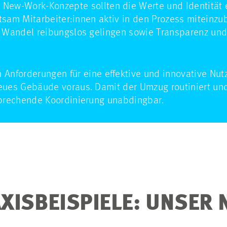
:
New-Work-Konzepte sollten die Werte und Identität
atsam Mitarbeiter:innen aktiv in den Prozess miteinzu
Wandel reibungslos gelingen sowie Transparenz und S
 Anforderungen für eine effektive und innovative Nut
ues Gebäude voraus. Damit der Umzug routiniert und 
prechende Koordinierung unabdingbar.
ISBEISPIELE: UNSER 