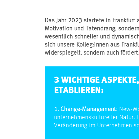
Das Jahr 2023 startete in Frankfur
Motivation und Tatendrang, sondern
wesentlich schneller und dynamisch
sich unsere Kolleg:innen aus Frankf
widerspiegelt, sondern auch fördert
3 WICHTIGE ASPEKTE
ETABLIEREN:
1. Change-Management:
New-Wor
unternehmenskultureller Natur. F
Veränderung im Unternehmen so