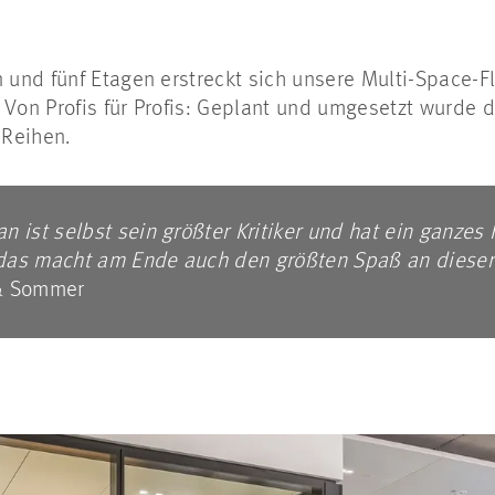
und fünf Etagen erstreckt sich unsere Multi-Space-F
 Von Profis für Profis: Geplant und umgesetzt wurde 
 Reihen.
 ist selbst sein größter Kritiker und hat ein ganzes 
 das macht am Ende auch den größten Spaß an diese
 & Sommer