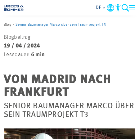
DE
Blog
Senior Baumanager Marco über sein Traumprojekt T3
MARKETS
Blogbeitrag
19 / 04 / 2024
SERVICES
Lesedauer:
6 min
UNTERNEHMEN
VON MADRID NACH
IM FOKUS
FRANKFURT
KARRIERE
SENIOR BAUMANAGER MARCO ÜBER
SEIN TRAUMPROJEKT T3
PROJEKTE
KONTAKT