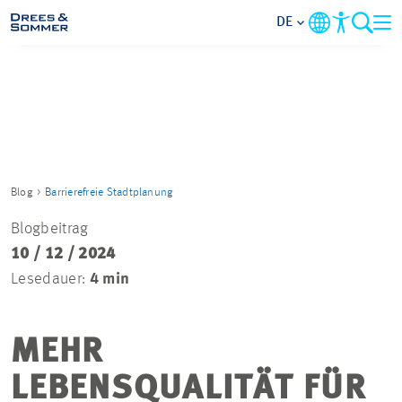
DE
MARKETS
SERVICES
UNTERNEHMEN
Blog
Barrierefreie Stadtplanung
Blogbeitrag
IM FOKUS
10 / 12 / 2024
Lesedauer:
4 min
KARRIERE
MEHR
PROJEKTE
LEBENSQUALITÄT FÜR
KONTAKT