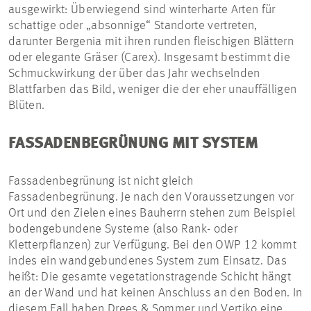
ausgewirkt: Überwiegend sind winterharte Arten für
schattige oder „absonnige“ Standorte vertreten,
darunter Bergenia mit ihren runden fleischigen Blättern
oder elegante Gräser (Carex). Insgesamt bestimmt die
Schmuckwirkung der über das Jahr wechselnden
Blattfarben das Bild, weniger die der eher unauffälligen
Blüten.
FASSADENBEGRÜNUNG MIT SYSTEM
Fassadenbegrünung ist nicht gleich
Fassadenbegrünung. Je nach den Voraussetzungen vor
Ort und den Zielen eines Bauherrn stehen zum Beispiel
bodengebundene Systeme (also Rank- oder
Kletterpflanzen) zur Verfügung. Bei den OWP 12 kommt
indes ein wandgebundenes System zum Einsatz. Das
heißt: Die gesamte vegetationstragende Schicht hängt
an der Wand und hat keinen Anschluss an den Boden. In
diesem Fall haben Drees & Sommer und Vertiko eine