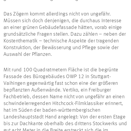
Das Zögern kommt allerdings nicht von ungefähr.
Müssen sich doch denjenigen, die durchaus Interesse
an einer grünen Gebäudefassade hätten, vorab einige
grundsätzliche Fragen stellen. Dazu zählen – neben der
Kostenthematik – technische Aspekte der tragenden
Konstruktion, der Bewässerung und Pflege sowie der
Auswahl der Pflanzen.
Mit rund 100 Quadratmetern Fläche ist die begrünte
Fassade des Bürogebäudes OWP 12 in Stuttgart-
Vaihingen gegenwärtig fast schon eine der größeren
bepflanzten Außenwände. Vertiko, ein Freiburger
Fachbetrieb, dessen Name nicht von ungefähr an einen
schwindelerregenden Hitchcock-Filmklassiker erinnert,
hat im Süden der baden-württembergischen
Landeshauptstadt Hand angelegt: Von der ersten Etage
bis zur Dachkante oberhalb des drittens Stockwerks und
gut acht Meter in die Breite erstreckt sich die im