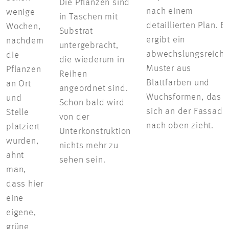
Die Pflanzen sind
nach einem
wenige
in Taschen mit
detaillierten Plan. Er
Wochen,
Substrat
ergibt ein
nachdem
untergebracht,
abwechslungsreich
die
die wiederum in
Muster aus
Pflanzen
Reihen
Blattfarben und
an Ort
angeordnet sind.
Wuchsformen, das
und
Schon bald wird
sich an der Fassade
Stelle
von der
nach oben zieht.
platziert
Unterkonstruktion
wurden,
nichts mehr zu
ahnt
sehen sein.
man,
dass hier
eine
eigene,
grüne