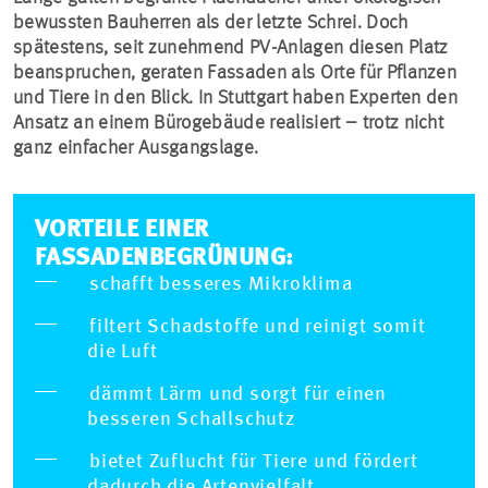
bewussten Bauherren als der letzte Schrei. Doch
spätestens, seit zunehmend PV-Anlagen diesen Platz
beanspruchen, geraten Fassaden als Orte für Pflanzen
und Tiere in den Blick. In Stuttgart haben Experten den
Ansatz an einem Bürogebäude realisiert – trotz nicht
ganz einfacher Ausgangslage.
VORTEILE EINER
FASSADENBEGRÜNUNG:
schafft besseres Mikroklima
filtert Schadstoffe und reinigt somit
die Luft
dämmt Lärm und sorgt für einen
besseren Schallschutz
bietet Zuflucht für Tiere und fördert
dadurch die Artenvielfalt