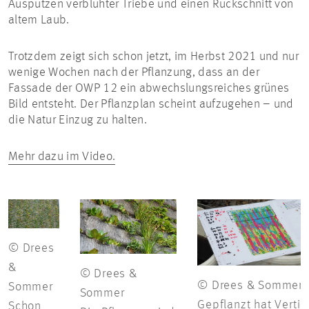
Ausputzen verblühter Triebe und einen Rückschnitt von
altem Laub.
Trotzdem zeigt sich schon jetzt, im Herbst 2021 und nur
wenige Wochen nach der Pflanzung, dass an der
Fassade der OWP 12 ein abwechslungsreiches grünes
Bild entsteht. Der Pflanzplan scheint aufzugehen – und
die Natur Einzug zu halten.
Mehr dazu im Video.
© Drees
&
© Drees &
© Drees & Sommer
Sommer
Sommer
Gepflanzt hat Vertik
Schon