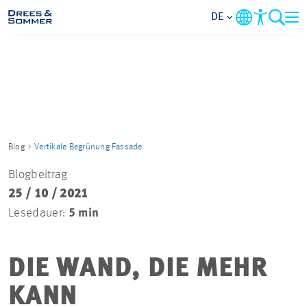
DE
MARKETS
SERVICES
UNTERNEHMEN
Blog
Vertikale Begrünung Fassade
Blogbeitrag
IM FOKUS
25 / 10 / 2021
Lesedauer:
5 min
KARRIERE
DIE WAND, DIE MEHR
PROJEKTE
KANN
KONTAKT