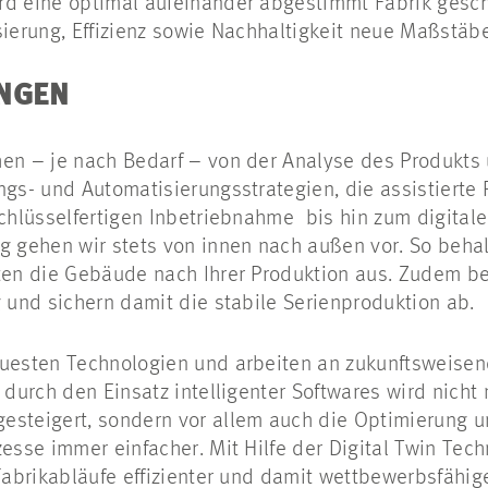
rd eine optimal aufeinander abgestimmt Fabrik gescha
lisierung, Effizienz sowie Nachhaltigkeit neue Maßstäb
UNGEN
hen – je nach Bedarf – von der Analyse des Produkts
ngs- und Automatisierungsstrategien, die assistierte
schlüsselfertigen Inbetriebnahme bis hin zum digitale
g gehen wir stets von innen nach außen vor. So behal
ten die Gebäude nach Ihrer Produktion aus. Zudem be
g und sichern damit die stabile Serienproduktion ab.
euesten Technologien und arbeiten an zukunftsweise
n durch den Einsatz intelligenter Softwares wird nicht
esteigert, sondern vor allem auch die Optimierung 
zesse immer einfacher. Mit Hilfe der Digital Twin Tec
 Fabrikabläufe effizienter und damit wettbewerbsfähi