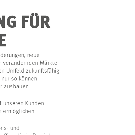
NG FÜR
E
rderungen, neue
er verändernden Märkte
en Umfeld zukunftsfähig
n nur so können
er ausbauen.
it unseren Kunden
n ermöglichen.
ons- und