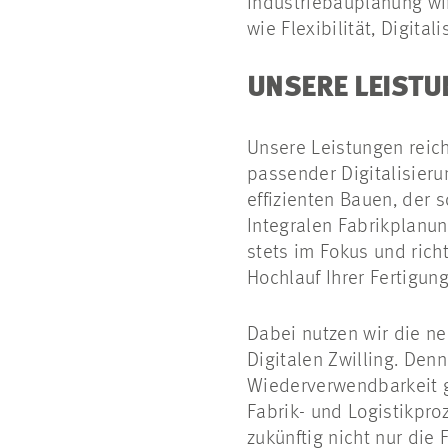
Industriebauplanung wi
wie Flexibilität, Digita
UNSERE LEIST
Unsere Leistungen reic
passender Digitalisieru
effizienten Bauen, der 
Integralen Fabrikplanun
stets im Fokus und rich
Hochlauf Ihrer Fertigun
Dabei nutzen wir die n
Digitalen Zwilling. Den
Wiederverwendbarkeit g
Fabrik- und Logistikpro
zukünftig nicht nur die