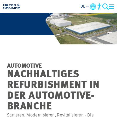
DE
MARKETS
SERVICES
UNTERNEHMEN
AUTOMOTIVE
IM FOKUS
NACHHALTIGES
REFURBISHMENT IN
KARRIERE
DER AUTOMOTIVE-
PROJEKTE
BRANCHE
Sanieren, Modernisieren, Revitalisieren - Die
KONTAKT