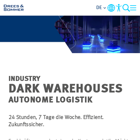
DE
MARKETS
SERVICES
UNTERNEHMEN
INDUSTRY
IM FOKUS
DARK WAREHOUSES
AUTONOME LOGISTIK
KARRIERE
24 Stunden, 7 Tage die Woche. Effizient.
PROJEKTE
Zukunftssicher.
KONTAKT