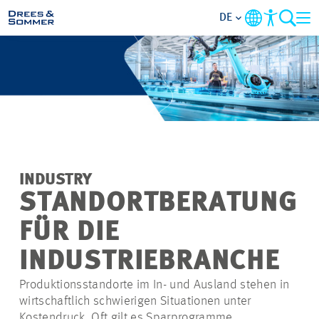
DE
MARKETS
SERVICES
UNTERNEHMEN
INDUSTRY
IM FOKUS
STANDORTBERATUNG
FÜR DIE
KARRIERE
INDUSTRIEBRANCHE
PROJEKTE
Produktionsstandorte im In- und Ausland stehen in
wirtschaftlich schwierigen Situationen unter
KONTAKT
Kostendruck. Oft gilt es Sparprogramme