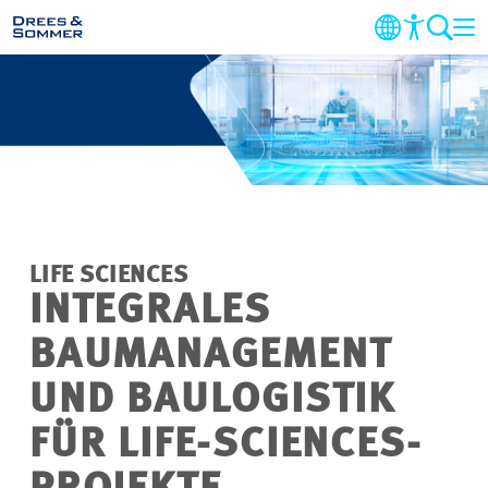
MARKETS
SERVICES
UNTERNEHMEN
LIFE SCIENCES
IM FOKUS
INTEGRALES
BAUMANAGEMENT
KARRIERE
UND BAULOGISTIK
PROJEKTE
FÜR LIFE-SCIENCES-
KONTAKT