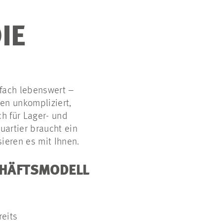
IE
nfach lebenswert –
en unkompliziert,
ch für Lager- und
uartier braucht ein
sieren es mit Ihnen.
SCHÄFTSMODELL
eits