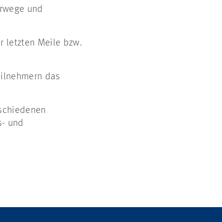
hrwege und
r letzten Meile bzw.
eilnehmern das
rschiedenen
s- und