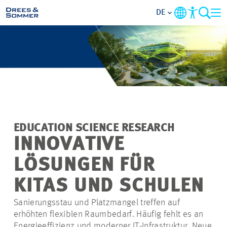
DE
MARKETS
SERVICES
UNTERNEHMEN
EDUCATION SCIENCE RESEARCH
IM FOKUS
INNOVATIVE
LÖSUNGEN FÜR
KARRIERE
KITAS UND SCHULEN
PROJEKTE
Sanierungsstau und Platzmangel treffen auf
erhöhten flexiblen Raumbedarf. Häufig fehlt es an
KONTAKT
Energieeffizienz und moderner IT-Infrastruktur. Neue