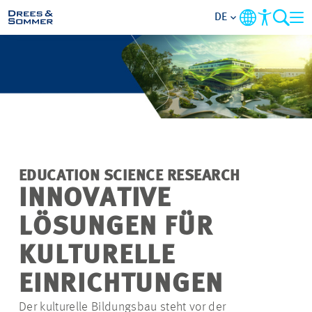
DE
MARKETS
SERVICES
UNTERNEHMEN
EDUCATION SCIENCE RESEARCH
IM FOKUS
INNOVATIVE
LÖSUNGEN FÜR
KARRIERE
KULTURELLE
PROJEKTE
EINRICHTUNGEN
Der kulturelle Bildungsbau steht vor der
KONTAKT