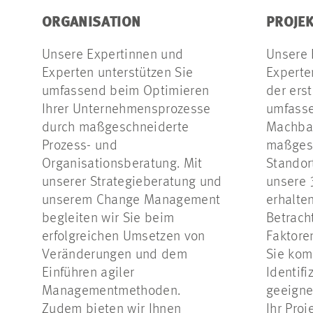
ORGANISATION
PROJEK
Unsere Expertinnen und
Unsere 
Experten unterstützen Sie
Experte
umfassend beim Optimieren
der ers
Ihrer Unternehmensprozesse
umfass
durch maßgeschneiderte
Machbar
Prozess- und
maßges
Organisationsberatung. Mit
Standor
unserer Strategieberatung und
unsere 
unserem
Change Management
erhalte
begleiten wir Sie beim
Betrach
erfolgreichen Umsetzen von
Faktore
Veränderungen und dem
Sie kom
Einführen agiler
Identif
Managementmethoden.
geeigne
Zudem bieten wir Ihnen
Ihr Proj