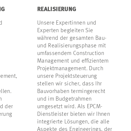
NG
REALISIERUNG
d
Unsere Expertinnen und
Experten begleiten Sie
während der gesamten Bau-
und Realisierungsphase mit
r
umfassendem Construction
Management und effizientem
Projektmanagement. Durch
ement,
unsere Projektsteuerung
stellen wir sicher, dass Ihr
llen.
Bauvorhaben termingerecht
n
und im Budgetrahmen
d der
umgesetzt wird. Als EPCM-
erung
Dienstleister bieten wir Ihnen
integrierte Lösungen, die alle
Aspekte des Engineerings, der