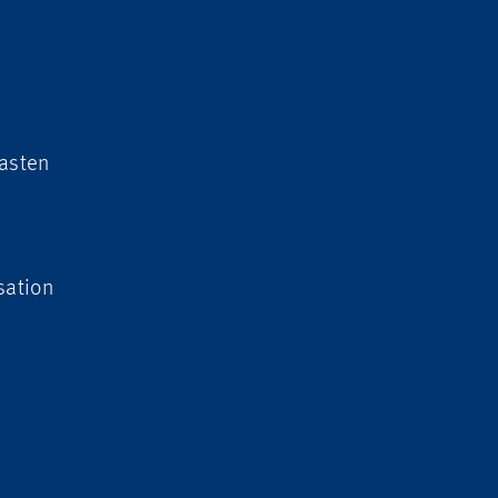
lasten
sation