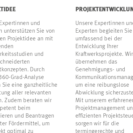
TIDEE
PROJEKTENTWICKLU
Expertinnen und
Unsere Expertinnen un
n unterstützen Sie von
Experten begleiten Sie
ten Projektidee an mit
umfassend bei der
enden
Entwicklung Ihrer
keitsstudien und
Kraftwerksprojekte. Wi
chneiderten
übernehmen das
tkonzepten. Durch
Genehmigungs- und
360-Grad-Analyse
Kommunikationsmanag
n Sie eine ganzheitliche
um eine reibungslose
tung aller relevanten
Abwicklung sicherzuste
n. Zudem beraten wir
Mit unserem erfahrene
petent beim
Projektmanagement un
izieren und Beantragen
effizienten Projektsteu
ter Fördermittel, um
sorgen wir für die
ekt optimal zu
termingerechte und