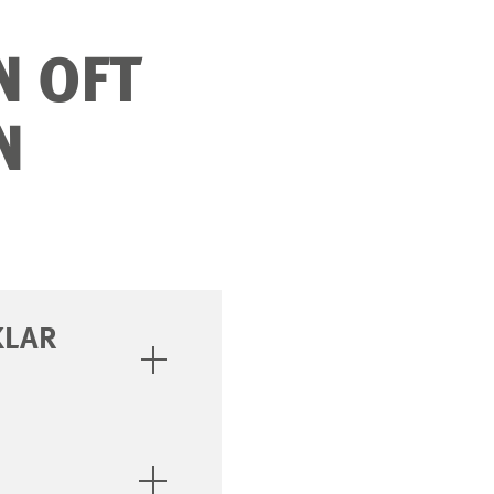
N OFT
N
KLAR