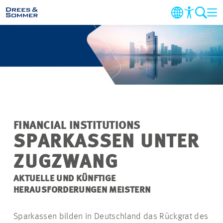
MARKETS
SERVICES
UNTERNEHMEN
FINANCIAL INSTITUTIONS
IM FOKUS
SPARKASSEN UNTER
ZUGZWANG
KARRIERE
AKTUELLE UND KÜNFTIGE
HERAUSFORDERUNGEN MEISTERN
PROJEKTE
Sparkassen bilden in Deutschland das Rückgrat des
KONTAKT