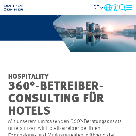
DE
MARKETS
SERVICES
UNTERNEHMEN
HOSPITALITY
IM FOKUS
360°-BETREIBER-
CONSULTING FÜR
KARRIERE
HOTELS
PROJEKTE
Mit unserem umfassenden 360°-Beratungsansatz
unterstützen wir Hotelbetreiber bei ihren
KONTAKT
Expansions- und Marktstrategien, während der