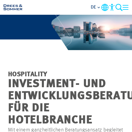
DE
MARKETS
SERVICES
UNTERNEHMEN
HOSPITALITY
IM FOKUS
INVESTMENT- UND
ENTWICKLUNGSBERAT
KARRIERE
FÜR DIE
PROJEKTE
HOTELBRANCHE
Mit einem ganzheitlichen Beratungsansatz begleitet
KONTAKT