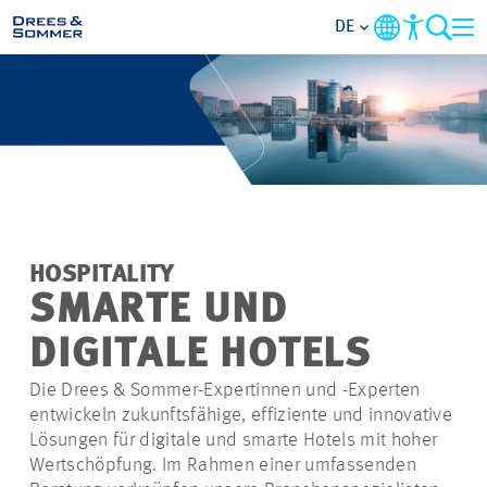
DE
MARKETS
SERVICES
UNTERNEHMEN
HOSPITALITY
IM FOKUS
SMARTE UND
DIGITALE HOTELS
KARRIERE
Die Drees & Sommer-Expertinnen und -Experten
entwickeln zukunftsfähige, effiziente und innovative
PROJEKTE
Lösungen für digitale und smarte Hotels mit hoher
Wertschöpfung. Im Rahmen einer umfassenden
KONTAKT