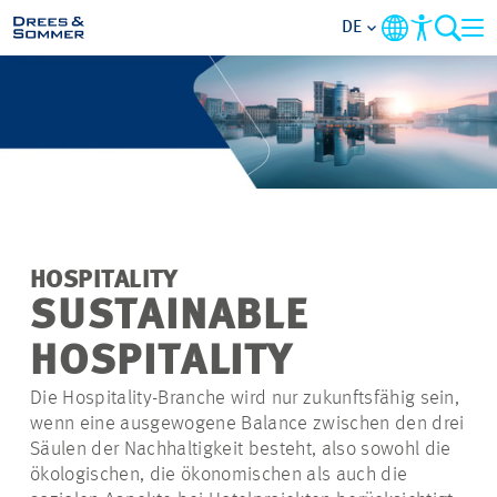
DE
MARKETS
SERVICES
UNTERNEHMEN
HOSPITALITY
IM FOKUS
SUSTAINABLE
HOSPITALITY
KARRIERE
Die Hospitality-Branche wird nur zukunftsfähig sein,
wenn eine ausgewogene Balance zwischen den drei
PROJEKTE
Säulen der Nachhaltigkeit besteht, also sowohl die
ökologischen, die ökonomischen als auch die
KONTAKT