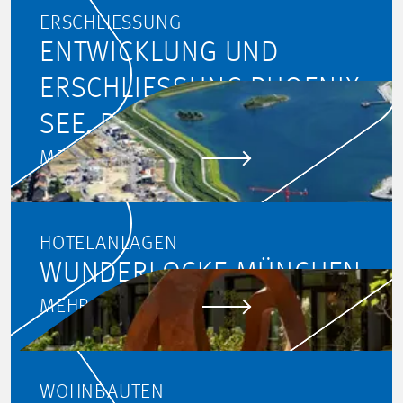
ERSCHLIESSUNG
ENTWICKLUNG UND
ERSCHLIESSUNG PHOENIX S
EE, DORTMUND
MEHR ERFAHREN
HOTELANLAGEN
WUNDERLOCKE MÜNCHEN
MEHR ERFAHREN
WOHNBAUTEN