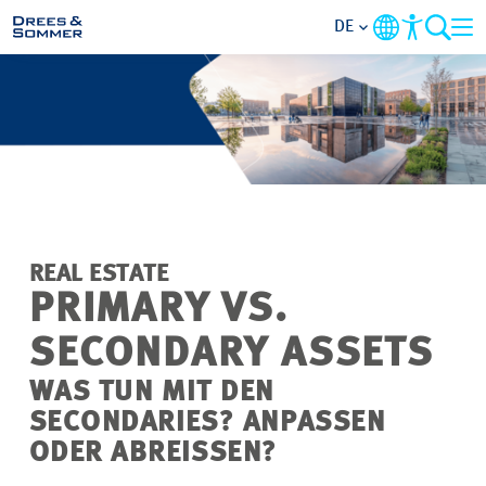
DE
MARKETS
SERVICES
UNTERNEHMEN
REAL ESTATE
IM FOKUS
PRIMARY VS.
SECONDARY ASSETS
KARRIERE
WAS TUN MIT DEN
PROJEKTE
SECONDARIES
? ANPASSEN
ODER ABREISSEN?
KONTAKT