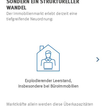
SONDERN EIN STRUKTURELLER
WANDEL
Der Immobilienmarkt erlebt derzeit eine
tiefgreifende Neuordnung:
Explodierender Leerstand,
Sinken
insbesondere bei Büroimmobilien
veränd
Marktkräfte allein werden diese Überkapazitäten