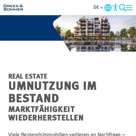
DE
MARKETS
SERVICES
UNTERNEHMEN
REAL ESTATE
IM FOKUS
UMNUTZUNG IM
BESTAND
KARRIERE
MARKTFÄHIGKEIT
PROJEKTE
WIEDERHERSTELLEN
KONTAKT
Viele Bestandsimmobilien verlieren an Nachfrage –