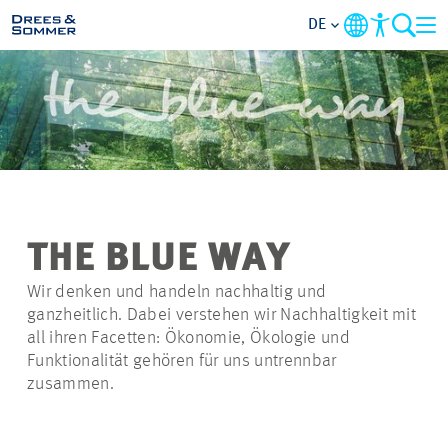
DE
MARKETS
SERVICES
UNTERNEHMEN
THE BLUE WAY
IM FOKUS
Wir denken und handeln nachhaltig und
ganzheitlich. Dabei verstehen wir Nachhaltigkeit mit
KARRIERE
all ihren Facetten: Ökonomie, Ökologie und
Funktionalität gehören für uns untrennbar
zusammen.
PROJEKTE
KONTAKT