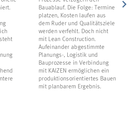
ionelle
Prozesse verzögern den
ert.
Bauablauf. Die Folge: Termine
platzen, Kosten laufen aus
ang
dem Ruder und Qualitätsziele
ich
werden verfehlt. Doch nicht
steht
mit Lean Construction.
Aufeinander abgestimmte
anung
Planungs-, Logistik und
Bauprozesse in Verbindung
ehend
mit KAIZEN ermöglichen ein
entere
produktionsorientiertes Bauen
mit planbarem Ergebnis.