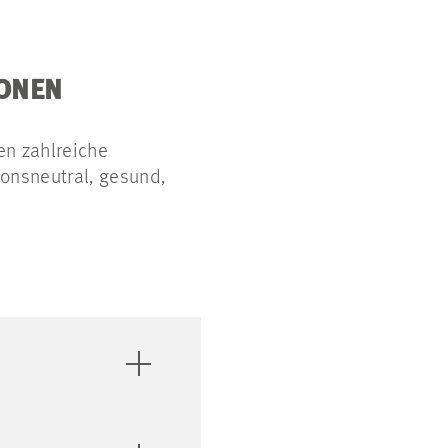
IONEN
en zahlreiche
ionsneutral, gesund,