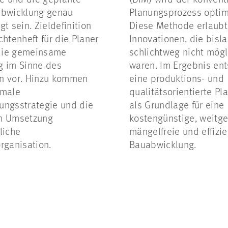
 und die geplante
(BIM) wird der konvent
abwicklung genau
Planungsprozess optimi
gt sein. Zieldefinition
Diese Methode erlaubt
chtenheft für die Planer
Innovationen, die bisl
die gemeinsame
schlichtweg nicht mögl
g im Sinne des
waren. Im Ergebnis ent
n vor. Hinzu kommen
eine produktions- und
imale
qualitätsorientierte Pl
ungsstrategie und die
als Grundlage für eine
n Umsetzung
kostengünstige, weitg
liche
mängelfreie und effizi
organisation.
Bauabwicklung.