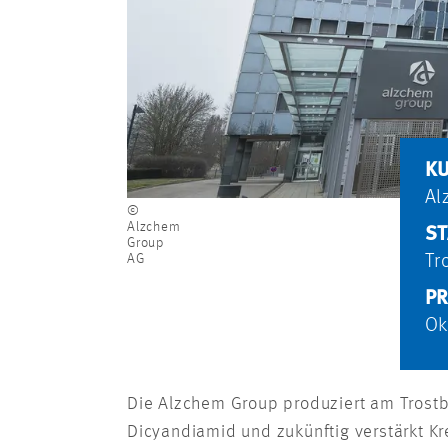
K
Al
©
Alzchem
S
Group
AG
Tr
PR
Ok
Die Alzchem Group produziert am Trostb
Dicyandiamid und zukünftig verstärkt K