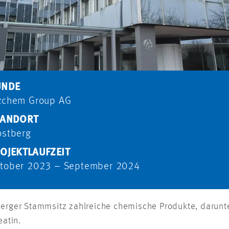
UNDE
zchem Group AG
TANDORT
ostberg
OJEKTLAUFZEIT
tober 2023 – September 2024
erger Stammsitz zahlreiche chemische Produkte, darunte
reatin.