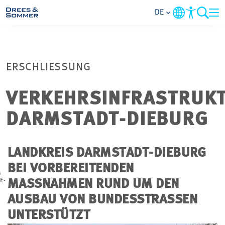
DE
MARKETS
ERSCHLIESSUNG
SERVICES
VERKEHRSINFRASTRUKT
UNTERNEHMEN
DARMSTADT-DIEBURG
IM FOKUS
LANDKREIS DARMSTADT-DIEBURG
KARRIERE
BEI VORBEREITENDEN
s
t-
MASSNAHMEN RUND UM DEN A
PROJEKTE
USBAU VON BUNDESSTRASSEN UN
TERSTÜTZT
KONTAKT