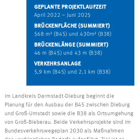
GEPLANTE PROJEKTLAUFZEIT
April 2022 – Juni 2025
BRÜCKENFLÄCHE (SUMMIERT)
568 m² (B45) und 430m² (B38)
BRÜCKENLÄNGE (SUMMIERT)
46 m (B45) und 43 m (B38)
VERKEHRSANLAGE
5,9 km (B45) und 2,1 km (B38)
Im Landkreis Darmstadt-Dieburg beginnt die
Planung für den Ausbau der B45 zwischen Dieburg
und Groß-Umstadt sowie die B38 als Ortsumgehung
von Groß-Bieberau. Beide Verkehrsprojekte sind im
Bundesverkehrswegeplan 2030 als Maßnahmen