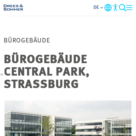
DE
MARKETS
BÜROGEBÄUDE
SERVICES
BÜROGEBÄUDE
UNTERNEHMEN
CENTRAL PARK,
im
IM FOKUS
STRASSBURG
KARRIERE
PROJEKTE
KONTAKT