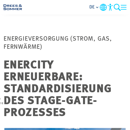
DE
MARKETS
ENERGIEVERSORGUNG (STROM, GAS,
SERVICES
FERNWÄRME)
UNTERNEHMEN
ENERCITY
ERNEUERBARE:
IM FOKUS
STANDARDISIERUNG
KARRIERE
DES STAGE-GATE-
y
re
PROZESSES
PROJEKTE
KONTAKT