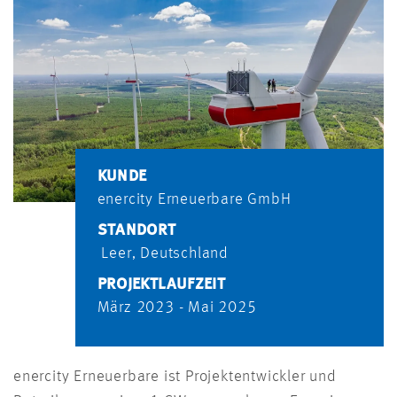
KUNDE
enercity Erneuerbare GmbH
STANDORT
Leer, Deutschland
PROJEKTLAUFZEIT
März 2023 - Mai 2025
enercity Erneuerbare ist Projektentwickler und