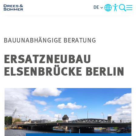
DE
MARKETS
BAUUNABHÄNGIGE BERATUNG
SERVICES
ERSATZNEUBAU
UNTERNEHMEN
ELSENBRÜCKE BERLIN
IM FOKUS
KARRIERE
PROJEKTE
KONTAKT