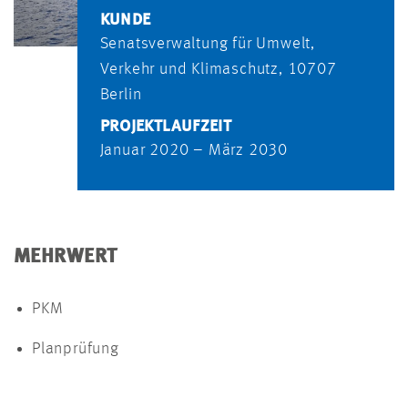
KUNDE
Senatsverwaltung für Umwelt,
Verkehr und Klimaschutz, 10707
Berlin
PROJEKTLAUFZEIT
Januar 2020 – März 2030
MEHRWERT
PKM
Planprüfung