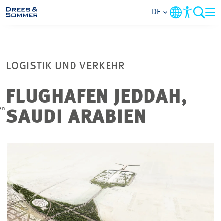
DE
MARKETS
LOGISTIK UND VERKEHR
SERVICES
FLUGHAFEN JEDDAH,
UNTERNEHMEN
en
SAUDI ARABIEN
IM FOKUS
KARRIERE
PROJEKTE
KONTAKT