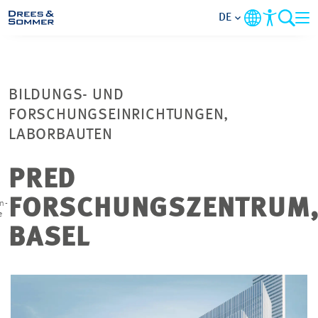
DE
MARKETS
BILDUNGS- UND
SERVICES
FORSCHUNGSEINRICHTUNGEN,
LABORBAUTEN
UNTERNEHMEN
PRED
IM FOKUS
FORSCHUNGSZENTRUM
n-
e
BASEL
KARRIERE
PROJEKTE
KONTAKT