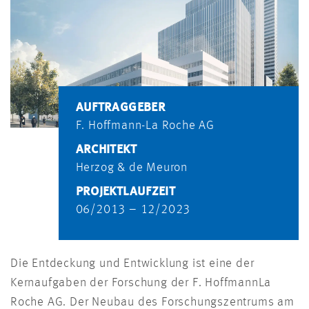
AUFTRAGGEBER
F. Hoffmann-La Roche AG
ARCHITEKT
Herzog & de Meuron
PROJEKTLAUFZEIT
06/2013 – 12/2023
Die Entdeckung und Entwicklung ist eine der
Kernaufgaben der Forschung der F. HoffmannLa
Roche AG. Der Neubau des Forschungszentrums am