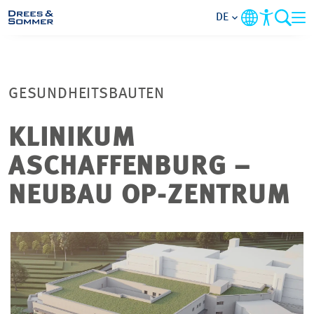
DE
MARKETS
GESUNDHEITSBAUTEN
SERVICES
KLINIKUM
UNTERNEHMEN
ASCHAFFENBURG –
IM FOKUS
NEUBAU OP-ZENTRUM
KARRIERE
PROJEKTE
KONTAKT