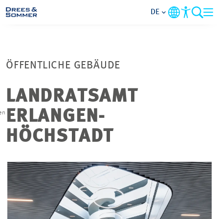
DE
MARKETS
ÖFFENTLICHE GEBÄUDE
SERVICES
LANDRATSAMT
UNTERNEHMEN
ERLANGEN-
en
IM FOKUS
HÖCHSTADT
KARRIERE
PROJEKTE
KONTAKT