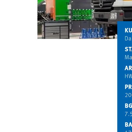
K
Da
ST
Ma
AR
HW
PR
20
BG
7.
BA