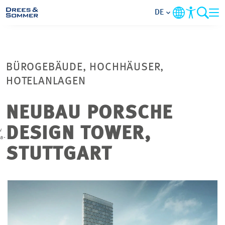
DE
MARKETS
BÜROGEBÄUDE, HOCHHÄUSER,
SERVICES
HOTELANLAGEN
UNTERNEHMEN
NEUBAU PORSCHE
DESIGN TOWER,
w
IM FOKUS
a-
STUTTGART
KARRIERE
PROJEKTE
KONTAKT