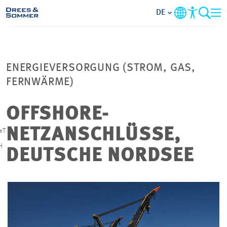
DE
MARKETS
ENERGIEVERSORGUNG (STROM, GAS,
SERVICES
FERNWÄRME)
UNTERNEHMEN
OFFSHORE-
NETZANSCHLÜSSE,
eT
IM FOKUS
H
DEUTSCHE NORDSEE
KARRIERE
PROJEKTE
KONTAKT