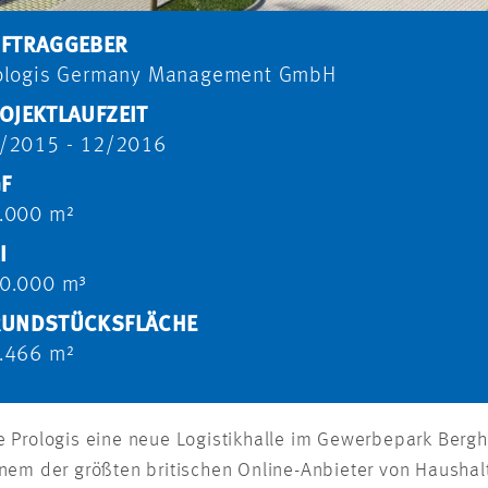
FTRAGGEBER
ologis Germany Management GmbH
OJEKTLAUFZEIT
/2015 - 12/2016
F
.000 m²
I
0.000 m³
UNDSTÜCKSFLÄCHE
.466 m²
 Prologis eine neue Logistikhalle im Gewerbepark Bergh
nem der größten britischen Online-Anbieter von Haushal