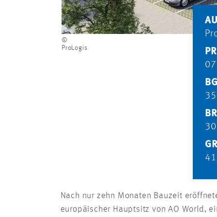
AU
Pr
©
ProLogis
PR
07
BG
35
BR
30
GR
41
Nach nur zehn Monaten Bauzeit eröffnete
europäischer Hauptsitz von AO World, ei