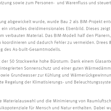
utzung sowie zum Personen- und Warenfluss und steuert
nung abgewickelt wurde, wurde Bau 2 als BIM-Projekt e
t, ein virtuelles dreidimensionales Ebenbild. Dieses zei
um verbauten Material. Das BIM-Modell half den Planern
 koordinieren und dadurch Fehler zu vermeiden. Drees
lung des As-built-Gesamtmodells.
t der 50 Stockwerke hohe Büroturm: Dank einem Glasante
integrierten Sonnenschutz und einer guten Wärmedämmu
 sowie Grundwasser zur Kühlung und Wärmerückgewinnung
te Regelung der Klimatisierungs- und Beleuchtungssyst
 Materialauswahl und die Minimierung von Raumluftschad
isikopotenziale für Mensch und Natur enthalten. Dabei wu