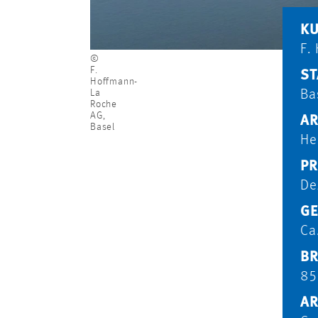
K
F.
©
F.
ST
Hoffmann-
La
Ba
Roche
AG,
AR
Basel
He
PR
De
G
Ca
BR
85
AR