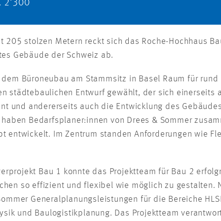
. 2‘300
it 205 stolzen Metern reckt sich das Roche-Hochhaus B
stes Gebäude der Schweiz ab.
t dem Büroneubau am Stammsitz in Basel Raum für rund 
n städtebaulichen Entwurf gewählt, der sich einerseits 
t und andererseits auch die Entwicklung des Gebäudes 
haben Bedarfsplaner:innen von Drees & Sommer zusamm
 entwickelt. Im Zentrum standen Anforderungen wie Flexi
rprojekt Bau 1 konnte das Projektteam für Bau 2 erfolg
chen so effizient und flexibel wie möglich zu gestalte
mmer Generalplanungsleistungen für die Bereiche HLSK
ik und Baulogistikplanung. Das Projektteam verantwor