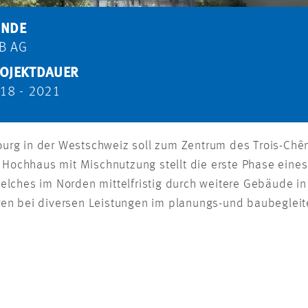
UNDE
B AG
OJEKTDAUER
18 - 2021
rg in der Westschweiz soll zum Zentrum des Trois-Chên
ochhaus mit Mischnutzung stellt die erste Phase eines
elches im Norden mittelfristig durch weitere Gebäude in
en bei diversen Leistungen im planungs-und baubeglei