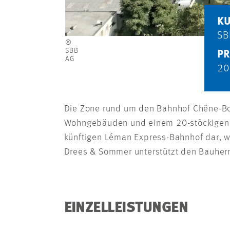
K
SB
©
SBB
PR
AG
20
Die Zone rund um den Bahnhof Chêne-Bou
Wohn­gebäuden und einem 20-stöckigen H
­künftigen Léman Express-Bahnhof dar, w
Drees & Sommer unterstützt den Bauherr
EINZELLEISTUNGEN