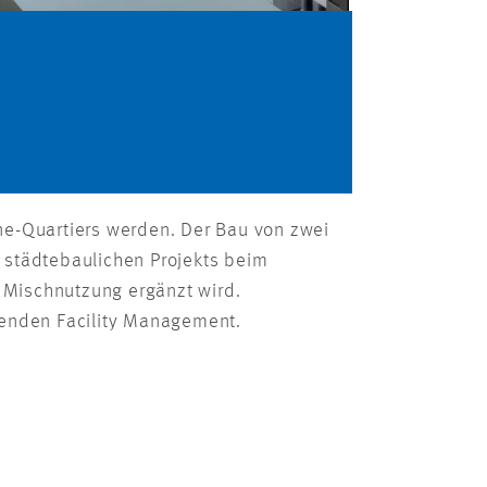
e-Quartiers werden. Der Bau von zwei
 städtebaulichen Projekts beim
 Mischnutzung ergänzt wird.
tenden Facility Management.