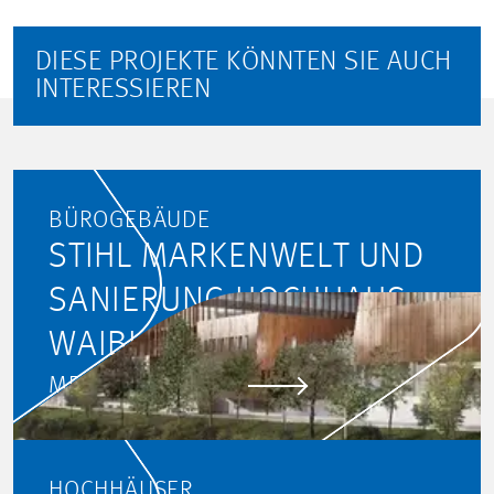
DIESE PROJEKTE KÖNNTEN SIE AUCH
INTERESSIEREN
BÜROGEBÄUDE
STIHL MARKENWELT UND
SANIERUNG HOCHHAUS,
WAIBLINGEN
MEHR ERFAHREN
HOCHHÄUSER