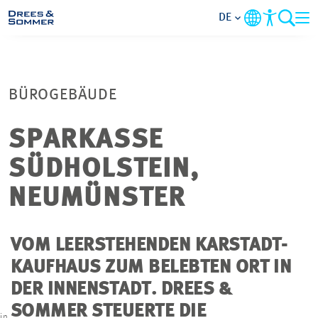
DE
MARKETS
BÜROGEBÄUDE
SERVICES
SPARKASSE
UNTERNEHMEN
SÜDHOLSTEIN,
IM FOKUS
NEUMÜNSTER
KARRIERE
VOM LEERSTEHENDEN KARSTADT-
KAUFHAUS ZUM BELEBTEN ORT IN
PROJEKTE
DER INNENSTADT. DREES &
e
SOMMER STEUERTE DIE
KONTAKT
in