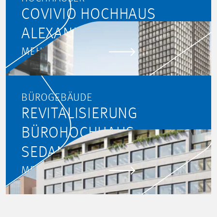
COVIVIO HOCHHAUS
ALEXANDERPLATZ
MEHR ERFAHREN
BÜROGEBÄUDE
REVITALISIERUNG
BÜROHOCHHAUS
SEDANSTRASSE, KÖLN
MEHR ERFAHREN