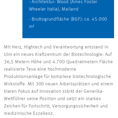
- Architektur: Wood (Amec Foster
Wheeler Italia), Mailand
- Bruttogrundfläche (BGF): ca. 45.000
m²
Mit Herz, Hightech und Verantwortung entstand in
Ulm ein neues Kraftzentrum der Biotechnologie: Auf
36,5 Metern Höhe und 4.700 Quadratmetern Fläche
realisierte Teva eine hochmoderne
Produktionsanlage für komplexe biotechnologische
Wirkstoffe. Mit 300 neuen Arbeitsplätzen und einem
klaren Fokus auf Innovation stärkt der Generika-
Weltführer seine Position und setzt ein starkes
Zeichen für Fortschritt, Versorgungssicherheit und
medizinische Exzellenz.