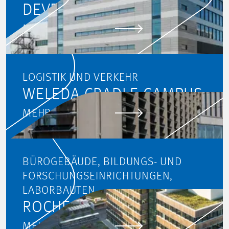
DEVELOPMENT CENTER
MEHR ERFAHREN
LOGISTIK UND VERKEHR
WELEDA CRADLE-CAMPUS
MEHR ERFAHREN
BÜROGEBÄUDE, BILDUNGS- UND
FORSCHUNGSEINRICHTUNGEN,
LABORBAUTEN
ROCHE LEAP, PENZBERG
MEHR ERFAHREN