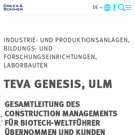
DE
MARKETS
INDUSTRIE- UND PRODUKTIONSANLAGEN,
SERVICES
BILDUNGS- UND
FORSCHUNGSEINRICHTUNGEN,
UNTERNEHMEN
LABORBAUTEN
IM FOKUS
TEVA GENESIS, ULM
KARRIERE
GESAMTLEITUNG DES
CONSTRUCTION MANAGEMENTS
PROJEKTE
va
ch
FÜR BIOTECH-WELTFÜHRER
H
ÜBERNOMMEN UND KUNDEN
KONTAKT