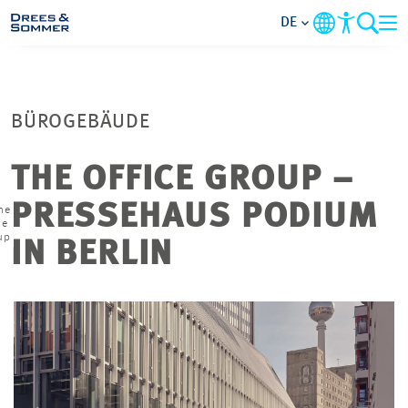
DE
MARKETS
BÜROGEBÄUDE
SERVICES
THE OFFICE GROUP –
UNTERNEHMEN
PRESSEHAUS PODIUM
he
ce
up
IM FOKUS
IN BERLIN
KARRIERE
PROJEKTE
KONTAKT